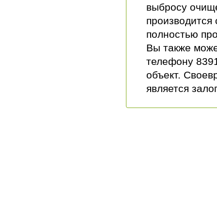
выбросу очищ
производится 
полностью про
Вы также може
телефону 8391
объект. Свое
является зало